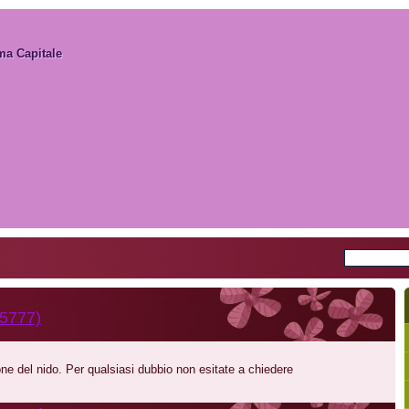
a Capitale
ma Capitale
35777)
one del nido. Per qualsiasi dubbio non esitate a chiedere