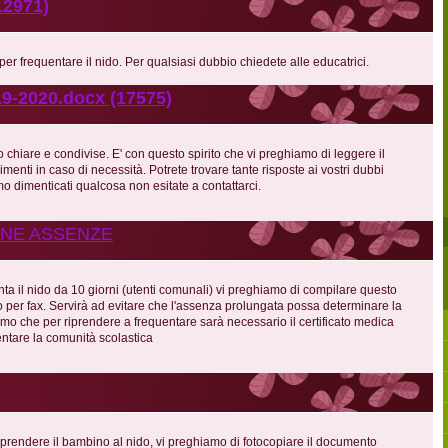
2971)
 per frequentare il nido. Per qualsiasi dubbio chiedete alle educatrici.
2020.docx (17575)
 chiare e condivise. E' con questo spirito che vi preghiamo di leggere il
menti in caso di necessità. Potrete trovare tante risposte ai vostri dubbi
o dimenticati qualcosa non esitate a contattarci.
ONE ASSENZE
ta il nido da 10 giorni (utenti comunali) vi preghiamo di compilare questo
o per fax. Servirà ad evitare che l'assenza prolungata possa determinare la
mo che per riprendere a frequentare sarà necessario il certificato medica
uentare la comunità scolastica
prendere il bambino al nido, vi preghiamo di fotocopiare il documento