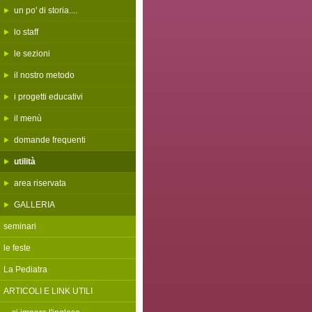
un po' di storia....
lo staff
le sezioni
il nostro metodo
i progetti educativi
il menù
domande frequenti
utilità
area riservata
GALLERIA
seminari
le feste
La Pediatra
ARTICOLI E LINK UTILI